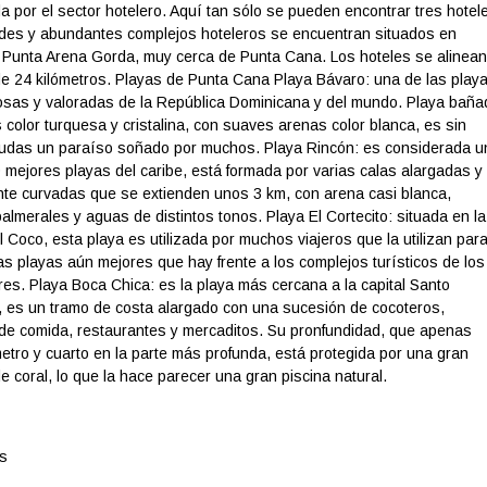
a por el sector hotelero. Aquí tan sólo se pueden encontrar tres hotel
des y abundantes complejos hoteleros se encuentran situados en
 Punta Arena Gorda, muy cerca de Punta Cana. Los hoteles se alinean
 de 24 kilómetros. Playas de Punta Cana Playa Bávaro: una de las play
sas y valoradas de la República Dominicana y del mundo. Playa baña
color turquesa y cristalina, con suaves arenas color blanca, es sin
dudas un paraíso soñado por muchos. Playa Rincón: es considerada u
 mejores playas del caribe, está formada por varias calas alargadas y
nte curvadas que se extienden unos 3 km, con arena casi blanca,
lmerales y aguas de distintos tonos. Playa El Cortecito: situada en la
 Coco, esta playa es utilizada por muchos viajeros que la utilizan par
las playas aún mejores que hay frente a los complejos turísticos de los
es. Playa Boca Chica: es la playa más cercana a la capital Santo
 es un tramo de costa alargado con una sucesión de cocoteros,
de comida, restaurantes y mercaditos. Su pronfundidad, que apenas
metro y cuarto en la parte más profunda, está protegida por una gran
e coral, lo que la hace parecer una gran piscina natural.
s