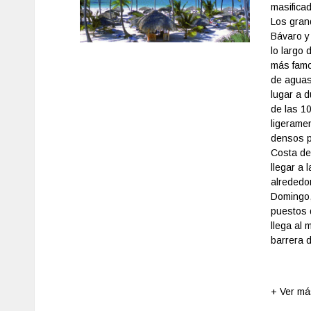
masificad
Los gran
Bávaro y
lo largo
más famo
de aguas 
lugar a 
de las 10
ligerame
densos pa
Costa del
llegar a 
alrededor
Domingo,
puestos 
llega al 
barrera d
+ Ver má