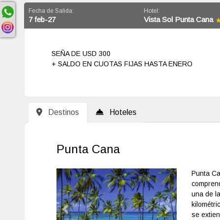
Fecha de Salida:
Hotel:
7 feb-27
Vista Sol Punta Cana
SEÑA DE USD 300
+ SALDO EN CUOTAS FIJAS HASTA ENERO
Destinos
Hoteles
Punta Cana
Punta Ca
comprende
una de l
kilométr
Previous
Next
se extien