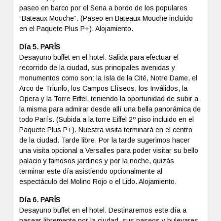
paseo en barco por el Sena a bordo de los populares
“Bateaux Mouche”. (Paseo en Bateaux Mouche incluido
en el Paquete Plus P+). Alojamiento.
Día 5. PARÍS
Desayuno buffet en el hotel. Salida para efectuar el
recorrido de la ciudad, sus principales avenidas y
monumentos como son: la Isla de la Cité, Notre Dame, el
Arco de Triunfo, los Campos Elíseos, los Inválidos, la
Opera y la Torre Eiffel, teniendo la oportunidad de subir a
la misma para admirar desde allí una bella panorámica de
todo París. (Subida a la torre Eiffel 2º piso incluido en el
Paquete Plus P+). Nuestra visita terminará en el centro
de la ciudad. Tarde libre. Por la tarde sugerimos hacer
una visita opcional a Versalles para poder visitar su bello
palacio y famosos jardines y por la noche, quizás
terminar este día asistiendo opcionalmente al
espectáculo del Molino Rojo o el Lido. Alojamiento.
Día 6. PARÍS
Desayuno buffet en el hotel. Destinaremos este día a
pasear libremente por la ciudad, sus paseos y bulevares,