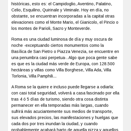
históricas, esto es: el Campidoglio, Aventino, Palatino,
Celio, Esquilino, Quirinale y Viminale. Hoy en día, no
obstante, se encuentran incorporadas a la capital otras
elevaciones como el Monte Mario, el Gianicolo, el Pincio o
los montes de Parioli, Sacro y Monteverde.
Roma es una ciudad luminosa de día y muy oscura de
noche -exceptuando ciertos monumentos como la
Basílica de San Pietro o Piazza Venezia, se encuentre en
una penumbra casi perpetua-. Algo que poca gente sabe
es que es la ciudad más verde de Europa, con 128.500
hectáreas y villas como Villa Borghese, Villa Ada, Villa
Torlonia, Villa Pamphili…
A Roma se la quiere e incluso puede llegarse a odiarla:
con casi total seguridad, volverá a casa fascinado por ella
tras 4 ó 5 días de turismo, siendo otra cosa distinta
permanecer en ella temporadas más largas, cuando
sufrirá más acuciantemente sus medios de transporte,
sus elevados precios, las manifestaciones y huelgas que
cada dos por tres inundan la ciudad, y cuando
probablemente acabará harto de aquella pizza y aquellos